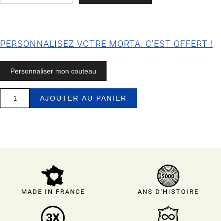
PERSONNALISEZ VOTRE MORTA. C'EST OFFERT !
Personnaliser mon couteau
quantité
AJOUTER AU PANIER
de
Le
pompe
arrière
« Paint
it
Black ».
MADE IN FRANCE
ANS D'HISTOIRE