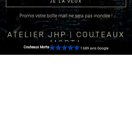
Promis votre boîte mail ne sera pas inondée !
ATELIER JHP | COUTEAUX
MORTA
Couteaux Morta
1 689 avis Google
20 rue Augustin Fresnel
44600 Saint-Nazaire, France
GOOGLE MAP
RÉSEAUX SOCIAUX