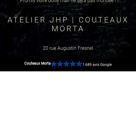
Promis votre boîte mail ne sera pas inondée !
ATELIER JHP | COUTEAUX
MORTA
20 rue Augustin Fresnel
44600 Saint-Nazaire, France
Couteaux Morta
1 689 avis Google
GOOGLE MAP
RÉSEAUX SOCIAUX