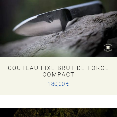
COUTEAU FIXE BRUT DE FORGE
COMPACT
180,00
€
Ce
produit
a
plusieurs
variations.