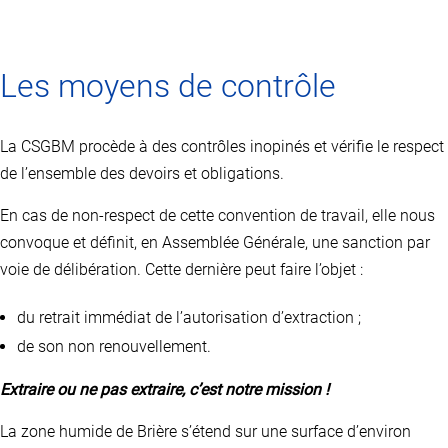
plusieurs
variations.
Les
options
Les moyens de contrôle
peuvent
être
choisies
sur
La CSGBM procède à des contrôles inopinés et vérifie le respect
la
de l’ensemble des devoirs et obligations.
page
du
produit
En cas de non-respect de cette convention de travail, elle nous
convoque et définit, en Assemblée Générale, une sanction par
voie de délibération. Cette dernière peut faire l’objet :
du retrait immédiat de l’autorisation d’extraction ;
de son non renouvellement.
Extraire ou ne pas extraire, c’est notre mission !
La zone humide de Brière s’étend sur une surface d’environ