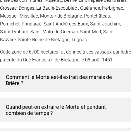
Liste des communes : Assérac, Besné, La Chapelle des Marais,
Crossac, Donges, La Baule-Escoublac , Guérande, Herbignac,
Mesquer, Missillac, Montoir de Bretagne, Pontchâteau,
Pornichet, Prinquiau, Saint-André-des-Eaux, Saint-Joachim,
Saint-Lyphard, Saint-Malo-de-Guersac, Saint-Molf, Saint-
Nazaire, Sainte-Reine de Bretagne, Trignac.
Cette zone de 6700 hectares fut donnée à ses vassaux par lettre
patente du Duc François II de Bretagne le 08 août 1461.
Comment le Morta est-il extrait des marais de
Brière ?
L’extraction se fait entièrement à la main, sans engin de
Quand peut-on extraire le Morta et pendant
chantier. L’équipe sonde le sol pour détecter les troncs
combien de temps ?
enfouis, puis creuse à la pelle et à la bêche. La surface
supérieure est découpée par carrés et placée sur le côté.