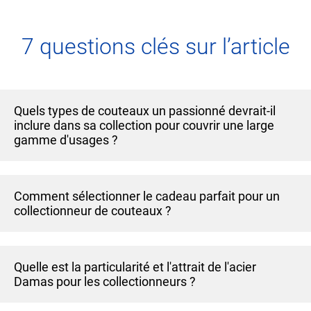
7 questions clés sur l’article
Quels types de couteaux un passionné devrait-il
inclure dans sa collection pour couvrir une large
gamme d'usages ?
Pour un fan des couteaux désireux d’explorer pleinement
Comment sélectionner le cadeau parfait pour un
le monde de la coutellerie, une collection idéale
collectionneur de couteaux ?
comprendrait un couteau pliant pour sa polyvalence et
son aspect pratique, un couteau fixe pour sa robustesse,
Offrir un couteau à un collectionneur nécessite de prendre
un couteau de chef pour les amateurs de cuisine, un
Quelle est la particularité et l'attrait de l'acier
en compte sa personnalité, ses passions et ses besoins
couteau polyvalent pour différents usages quotidiens, et
Damas pour les collectionneurs ?
spécifiques. Pour un fan de gastronomie, un couteau de
des couteaux de table pour honorer ses invités avec