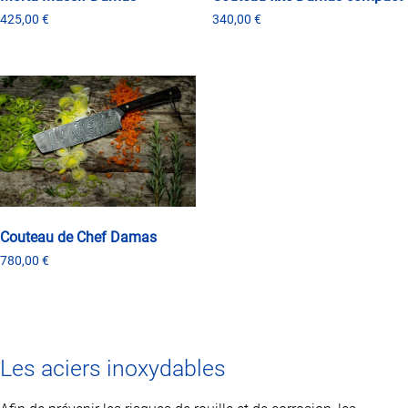
340,00
€
425,00
€
Ce
Ce
produit
produit
a
a
plusieurs
plusieurs
variations.
variations.
Les
Les
options
options
peuvent
peuvent
être
être
choisies
choisies
sur
sur
la
la
Couteau de Chef Damas
page
page
780,00
€
du
du
produit
produit
Les aciers inoxydables