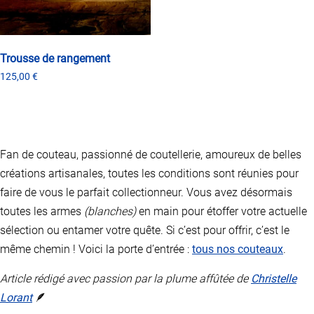
peuvent
peuvent
être
être
choisies
choisies
sur
sur
la
la
Trousse de rangement
page
page
125,00
€
du
du
Ce
produit
produit
produit
a
plusieurs
variations.
Fan de couteau, passionné de coutellerie, amoureux de belles
Les
options
créations artisanales, toutes les conditions sont réunies pour
peuvent
faire de vous le parfait collectionneur. Vous avez désormais
être
toutes les armes
(blanches)
en main pour étoffer votre actuelle
choisies
sur
sélection ou entamer votre quête. Si c’est pour offrir, c’est le
la
même chemin ! Voici la porte d’entrée :
tous nos couteaux
.
page
du
Article rédigé avec passion par la plume affûtée de
Christelle
produit
Lorant
🪶