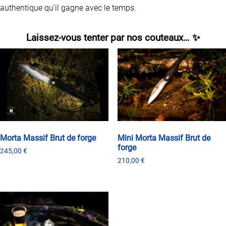
authentique qu’il gagne avec le temps.
Laissez-vous tenter par nos couteaux… ✨
Morta Massif Brut de forge
Mini Morta Massif Brut de
forge
245,00
€
210,00
€
Ce
produit
Ce
a
produit
plusieurs
a
variations.
plusieurs
Les
variations.
options
Les