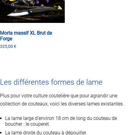
peuvent
options
être
peuvent
choisies
être
sur
choisies
la
sur
page
la
Morta massif XL Brut de
du
page
Forge
produit
du
325,00
€
produit
Ce
produit
a
plusieurs
variations.
Les différentes formes de lame
Les
options
peuvent
Plus pour votre culture coutelière que pour agrandir une
être
collection de couteaux, voici les diverses lames existantes.
choisies
sur
la
La lame large d’environ 18 cm de long du couteau de
page
boucher : le couperet.
du
La lame droite du couteau à dépouiller.
produit