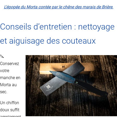
L’épopée du Morta contée par le chêne des marais de Brière.
Conseils d’entretien : nettoyage
et aiguisage des couteaux
🔪
Conservez
votre
manche en
Morta au
sec.
Un chiffon
doux suffit
amplement