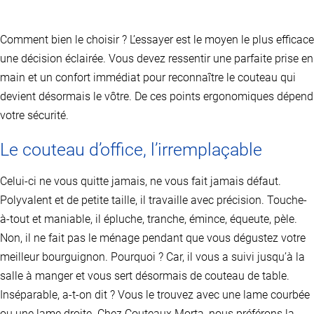
a
plusieurs
variations.
Comment bien le choisir ? L’essayer est le moyen le plus efficace
Les
options
une décision éclairée. Vous devez ressentir une parfaite prise en
peuvent
main et un confort immédiat pour reconnaître le couteau qui
être
devient désormais le vôtre. De ces points ergonomiques dépend
choisies
sur
votre sécurité.
la
page
Le couteau d’office, l’irremplaçable
du
produit
Celui-ci ne vous quitte jamais, ne vous fait jamais défaut.
Polyvalent et de petite taille, il travaille avec précision. Touche-
à-tout et maniable, il épluche, tranche, émince, équeute, pèle.
Non, il ne fait pas le ménage pendant que vous dégustez votre
meilleur bourguignon. Pourquoi ? Car, il vous a suivi jusqu’à la
salle à manger et vous sert désormais de couteau de table.
Inséparable, a-t-on dit ? Vous le trouvez avec une lame courbée
ou une lame droite. Chez Couteaux Morta, nous préférons la