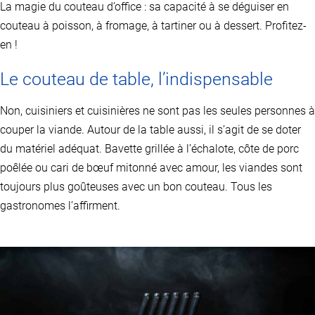
La magie du couteau d’office : sa capacité à se déguiser en
sur
la
couteau à poisson, à fromage, à tartiner ou à dessert. Profitez-
page
en !
du
produit
Le couteau de table, l’indispensable
Non, cuisiniers et cuisinières ne sont pas les seules personnes à
couper la viande. Autour de la table aussi, il s’agit de se doter
du matériel adéquat. Bavette grillée à l’échalote, côte de porc
poêlée ou cari de bœuf mitonné avec amour, les viandes sont
toujours plus goûteuses avec un bon couteau. Tous les
gastronomes l’affirment.