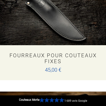
FOURREAUX POUR COUTEAUX
FIXES
45,00
€
Ce
produit
a
plusieurs
variations.
Les
Couteaux Morta
1 689 avis Google
options