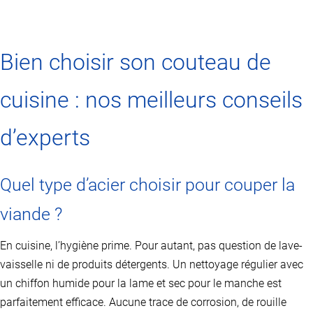
produit
a
plusieurs
variations.
Les
Bien choisir son couteau de
options
peuvent
cuisine : nos meilleurs conseils
être
choisies
sur
d’experts
la
page
du
produit
Quel type d’acier choisir pour couper la
viande ?
En cuisine, l’hygiène prime. Pour autant, pas question de lave-
vaisselle ni de produits détergents. Un nettoyage régulier avec
un chiffon humide pour la lame et sec pour le manche est
parfaitement efficace. Aucune trace de corrosion, de rouille