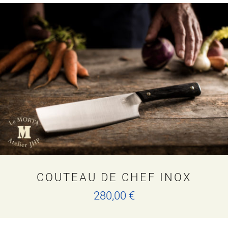
COUTEAU DE CHEF INOX
280,00
€
Ce
produit