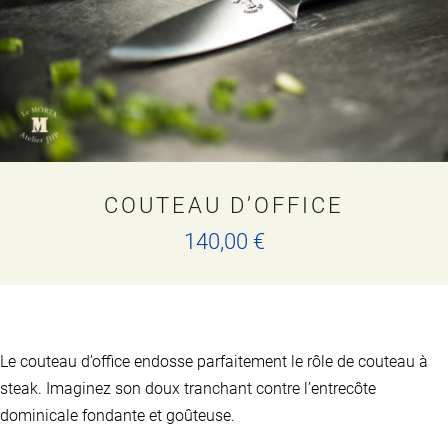
la
page
du
produit
COUTEAU D’OFFICE
140,00
€
Ce
produit
a
plusieurs
variations.
Le couteau d’office endosse parfaitement le rôle de couteau à
Les
options
steak. Imaginez son doux tranchant contre l’entrecôte
peuvent
dominicale fondante et goûteuse.
être
choisies