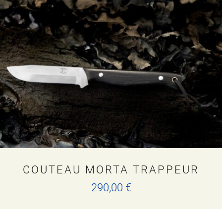
COUTEAU MORTA TRAPPEUR
290,00
€
Ce
produit