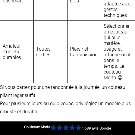
bushcraft
bois
adaptée aux
gestes
techniques
Sélectionner
un couteau
qui allie
matière,
Amateur
Toutes
Plaisir et
usage et
d’objets
sorties
transmission
attachement
durables
dans le
temps. Le
couteau
Morta 😉
Si vous partez pour une randonnée à la journée, un couteau
pliant léger suffit.
Pour plusieurs jours ou du bivouac, privilégiez un modèle plus
robuste et durable.
En randonnée, chaque objet porte sa part de sens. Le couteau
Couteaux Morta
1 689 avis Google
ne déroge pas à cette règle. Il ne s’impose pas, il s’intègre. Léger,