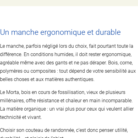
Ce
produit
a
plusieurs
variations.
Un manche ergonomique et durable
Les
options
peuvent
Le manche, parfois négligé lors du choix, fait pourtant toute la
être
différence. En conditions humides, il doit rester ergonomique,
choisies
sur
agréable même avec des gants et ne pas déraper. Bois, corne,
la
polymères ou composites : tout dépend de votre sensibilité aux
page
du
belles choses et aux matières authentiques.
produit
Le Morta, bois en cours de fossilisation, vieux de plusieurs
millénaires, offre résistance et chaleur en main incomparable.
La matière organique : un vrai plus pour ceux qui veulent allier
technicité et vivant.
Choisir son couteau de randonnée, c’est donc penser utilité,