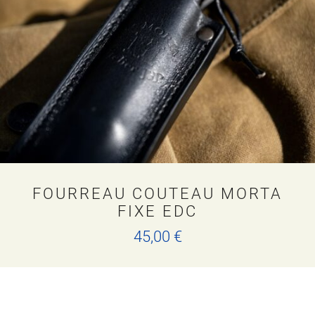
peuvent
être
choisies
sur
la
page
du
produit
FOURREAU COUTEAU MORTA
FIXE EDC
45,00
€